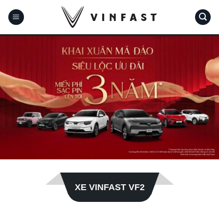
Bỏ
qua
nội
dung
XE VINFAST VF2