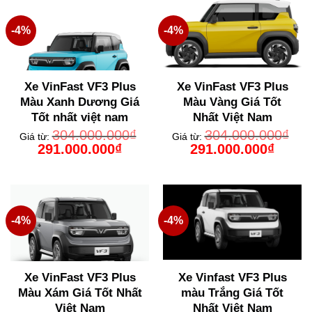
-4%
-4%
Xe VinFast VF3 Plus
Xe VinFast VF3 Plus
Màu Xanh Dương Giá
Màu Vàng Giá Tốt
Tốt nhất việt nam
Nhất Việt Nam
304.000.000
₫
304.000.000
₫
Giá từ:
Giá từ:
Giá
Giá
Giá
Giá
291.000.000
₫
291.000.000
₫
gốc
hiện
gốc
hiện
là:
tại
là:
tại
304.000.000₫.
là:
304.000.000₫.
là:
291.000.000₫.
291.000
-4%
-4%
Xe VinFast VF3 Plus
Xe Vinfast VF3 Plus
Màu Xám Giá Tốt Nhất
màu Trắng Giá Tốt
Việt Nam
Nhất Việt Nam