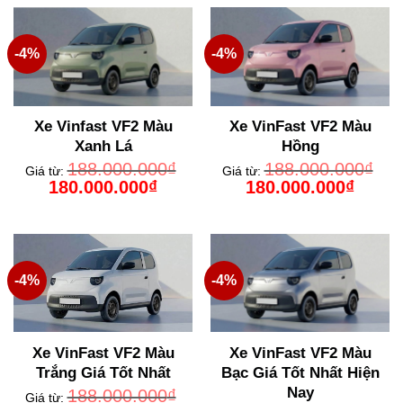
-4%
-4%
Xe Vinfast VF2 Màu
Xe VinFast VF2 Màu
Xanh Lá
Hồng
188.000.000
₫
188.000.000
₫
Giá từ:
Giá từ:
Giá
Giá
Giá
Giá
180.000.000
₫
180.000.000
₫
gốc
hiện
gốc
hiện
là:
tại
là:
tại
188.000.000₫.
là:
188.000.000₫.
là:
180.000.000₫.
180.000
-4%
-4%
Xe VinFast VF2 Màu
Xe VinFast VF2 Màu
Trắng Giá Tốt Nhất
Bạc Giá Tốt Nhất Hiện
Nay
188.000.000
₫
Giá từ: