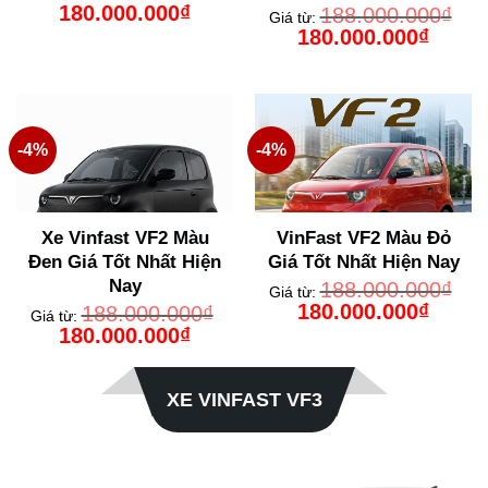
Giá
Giá
180.000.000
₫
188.000.000
₫
Giá từ:
gốc
hiện
Giá
Giá
180.000.000
₫
là:
tại
gốc
hiện
188.000.000₫.
là:
là:
tại
180.000.000₫.
188.000.000₫.
là:
180.000
-4%
-4%
Xe Vinfast VF2 Màu
VinFast VF2 Màu Đỏ
Đen Giá Tốt Nhất Hiện
Giá Tốt Nhất Hiện Nay
Nay
188.000.000
₫
Giá từ:
Giá
Giá
180.000.000
₫
188.000.000
₫
Giá từ:
gốc
hiện
Giá
Giá
180.000.000
₫
là:
tại
gốc
hiện
188.000.000₫.
là:
là:
tại
180.000
188.000.000₫.
là:
180.000.000₫.
XE VINFAST VF3