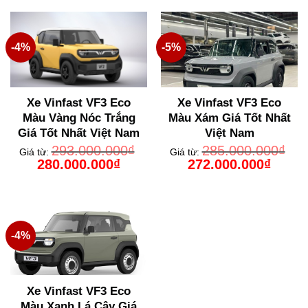
280.000.000₫.
272.000
-4%
-5%
Xe Vinfast VF3 Eco
Xe Vinfast VF3 Eco
Màu Vàng Nóc Trắng
Màu Xám Giá Tốt Nhất
Giá Tốt Nhất Việt Nam
Việt Nam
293.000.000
₫
285.000.000
₫
Giá từ:
Giá từ:
Giá
Giá
Giá
Giá
280.000.000
₫
272.000.000
₫
gốc
hiện
gốc
hiện
là:
tại
là:
tại
293.000.000₫.
là:
285.000.000₫.
là:
280.000.000₫.
272.000
-4%
Xe Vinfast VF3 Eco
Màu Xanh Lá Cây Giá