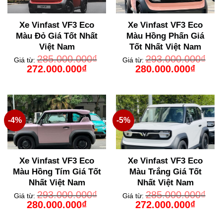
Xe Vinfast VF3 Eco
Xe Vinfast VF3 Eco
Màu Đỏ Giá Tốt Nhất
Màu Hồng Phấn Giá
Việt Nam
Tốt Nhất Việt Nam
285.000.000
₫
293.000.000
₫
Giá từ:
Giá từ:
Giá
Giá
Giá
Giá
272.000.000
₫
280.000.000
₫
gốc
hiện
gốc
hiện
là:
tại
là:
tại
285.000.000₫.
là:
293.000.000₫.
là:
272.000.000₫.
280.000
-4%
-5%
Xe Vinfast VF3 Eco
Xe Vinfast VF3 Eco
Màu Hồng Tím Giá Tốt
Màu Trắng Giá Tốt
Nhất Việt Nam
Nhất Việt Nam
293.000.000
₫
285.000.000
₫
Giá từ:
Giá từ:
Giá
Giá
Giá
Giá
280.000.000
₫
272.000.000
₫
gốc
hiện
gốc
hiện
là:
tại
là:
tại
293.000.000₫.
là:
285.000.000₫.
là: