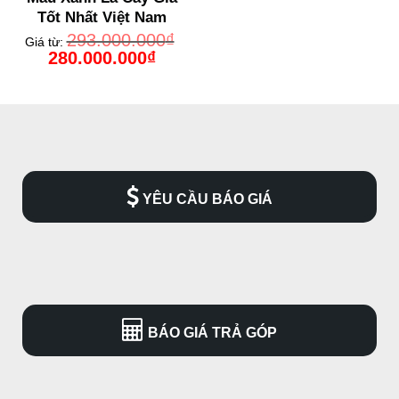
Tốt Nhất Việt Nam
293.000.000
₫
Giá từ:
Giá
Giá
280.000.000
₫
gốc
hiện
là:
tại
293.000.000₫.
là:
280.000.000₫.
YÊU CẦU BÁO GIÁ
BÁO GIÁ TRẢ GÓP