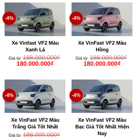
-4%
-4%
Xe Vinfast VF2 Màu
Xe VinFast VF2 Màu
Xanh Lá
Hồng
188.000.000
₫
188.000.000
₫
Giá từ:
Giá từ:
Giá
Giá
Giá
Giá
180.000.000
₫
180.000.000
₫
gốc
hiện
gốc
hiện
là:
tại
là:
tại
188.000.000₫.
là:
188.000.000₫.
là:
180.000.000₫.
180.000
-4%
-4%
Xe VinFast VF2 Màu
Xe VinFast VF2 Màu
Trắng Giá Tốt Nhất
Bạc Giá Tốt Nhất Hiện
Nay
188.000.000
₫
Giá từ: