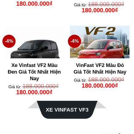
Giá
Giá
180.000.000
₫
188.000.000
₫
Giá từ:
gốc
hiện
Giá
Giá
180.000.000
₫
là:
tại
gốc
hiện
188.000.000₫.
là:
là:
tại
180.000.000₫.
188.000.000₫.
là:
180.000
-4%
-4%
Xe Vinfast VF2 Màu
VinFast VF2 Màu Đỏ
Đen Giá Tốt Nhất Hiện
Giá Tốt Nhất Hiện Nay
Nay
188.000.000
₫
Giá từ:
Giá
Giá
180.000.000
₫
188.000.000
₫
Giá từ:
gốc
hiện
Giá
Giá
180.000.000
₫
là:
tại
gốc
hiện
188.000.000₫.
là:
là:
tại
180.000
188.000.000₫.
là:
180.000.000₫.
XE VINFAST VF3