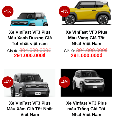
-4%
-4%
Xe VinFast VF3 Plus
Xe VinFast VF3 Plus
Màu Xanh Dương Giá
Màu Vàng Giá Tốt
Tốt nhất việt nam
Nhất Việt Nam
304.000.000
₫
304.000.000
₫
Giá từ:
Giá từ:
Giá
Giá
Giá
Giá
291.000.000
₫
291.000.000
₫
gốc
hiện
gốc
hiện
là:
tại
là:
tại
304.000.000₫.
là:
304.000.000₫.
là:
291.000.000₫.
291.000
-4%
-4%
Xe VinFast VF3 Plus
Xe Vinfast VF3 Plus
Màu Xám Giá Tốt Nhất
màu Trắng Giá Tốt
Việt Nam
Nhất Việt Nam