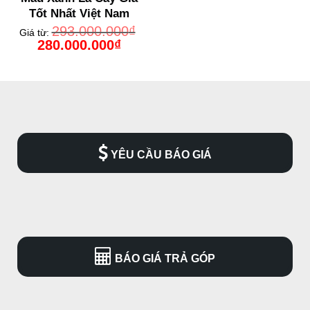
Tốt Nhất Việt Nam
293.000.000
₫
Giá từ:
Giá
Giá
280.000.000
₫
gốc
hiện
là:
tại
293.000.000₫.
là:
280.000.000₫.
YÊU CẦU BÁO GIÁ
BÁO GIÁ TRẢ GÓP