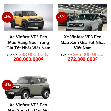
280.000.000₫.
272.000
-4%
-5%
Xe Vinfast VF3 Eco
Xe Vinfast VF3 Eco
Màu Vàng Nóc Trắng
Màu Xám Giá Tốt Nhất
Giá Tốt Nhất Việt Nam
Việt Nam
293.000.000
₫
285.000.000
₫
Giá từ:
Giá từ:
Giá
Giá
Giá
Giá
280.000.000
₫
272.000.000
₫
gốc
hiện
gốc
hiện
là:
tại
là:
tại
293.000.000₫.
là:
285.000.000₫.
là:
280.000.000₫.
272.000
-4%
Xe Vinfast VF3 Eco
Màu Xanh Lá Cây Giá