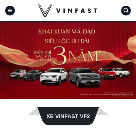
Bỏ
qua
nội
dung
XE VINFAST VF2