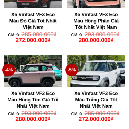
Xe Vinfast VF3 Eco
Xe Vinfast VF3 Eco
Màu Đỏ Giá Tốt Nhất
Màu Hồng Phấn Giá
Việt Nam
Tốt Nhất Việt Nam
285.000.000
₫
293.000.000
₫
Giá từ:
Giá từ:
Giá
Giá
Giá
Giá
272.000.000
₫
280.000.000
₫
gốc
hiện
gốc
hiện
là:
tại
là:
tại
285.000.000₫.
là:
293.000.000₫.
là:
272.000.000₫.
280.000
-4%
-5%
Xe Vinfast VF3 Eco
Xe Vinfast VF3 Eco
Màu Hồng Tím Giá Tốt
Màu Trắng Giá Tốt
Nhất Việt Nam
Nhất Việt Nam
293.000.000
₫
285.000.000
₫
Giá từ:
Giá từ:
Giá
Giá
Giá
Giá
280.000.000
₫
272.000.000
₫
gốc
hiện
gốc
hiện
là:
tại
là:
tại
293.000.000₫.
là:
285.000.000₫.
là: