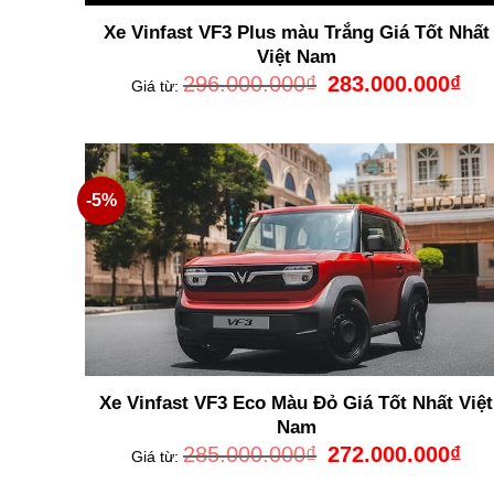
Xe Vinfast VF3 Plus màu Trắng Giá Tốt Nhất
Việt Nam
Giá
Giá
296.000.000
₫
283.000.000
₫
Giá từ:
gốc
hiện
là:
tại
296.000.000₫.
là:
283.
-5%
Xe Vinfast VF3 Eco Màu Đỏ Giá Tốt Nhất Việt
Nam
Giá
Giá
285.000.000
₫
272.000.000
₫
Giá từ:
gốc
hiện
là:
tại