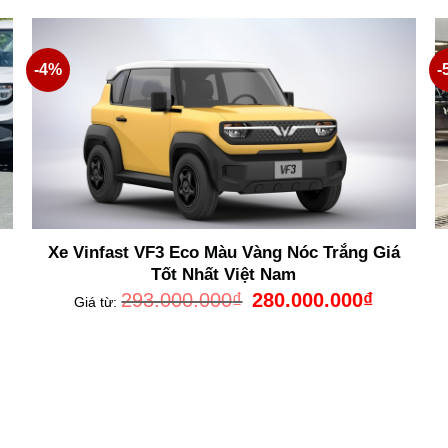
293.000.000₫.
là:
000.000₫.
280.000.00
-4%
-
Xe Vinfast VF3 Eco Màu Vàng Nóc Trắng Giá
Tốt Nhất Việt Nam
Giá
Giá
293.000.000
₫
280.000.000
₫
Giá từ:
gốc
hiện
là:
tại
293.000.000₫.
là:
000.000₫.
280.000.00