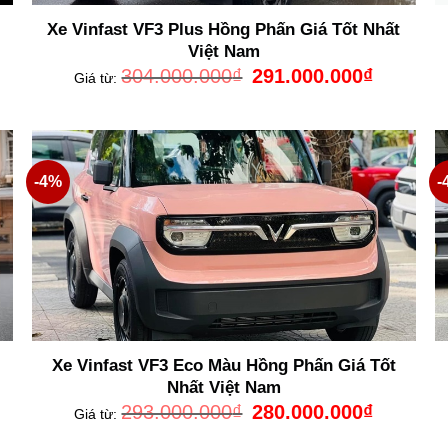
Xe Vinfast VF3 Plus Hồng Phấn Giá Tốt Nhất
Việt Nam
Giá
Giá
304.000.000
₫
291.000.000
₫
Giá từ:
gốc
hiện
là:
tại
304.000.000₫.
là:
000.000₫.
291.000.00
-4%
-
Xe Vinfast VF3 Eco Màu Hồng Phấn Giá Tốt
Nhất Việt Nam
Giá
Giá
293.000.000
₫
280.000.000
₫
Giá từ:
gốc
hiện
là:
tại