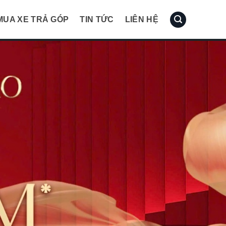
MUA XE TRẢ GÓP
TIN TỨC
LIÊN HỆ