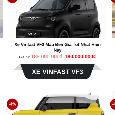
Xe Vinfast VF2 Màu Đen Giá Tốt Nhất Hiện
Nay
Giá
Giá
188.000.000
₫
180.000.000
₫
Giá từ:
gốc
hiện
là:
tại
188.000.000₫.
là:
000.000₫.
180.000.00
XE VINFAST VF3
-4%
-