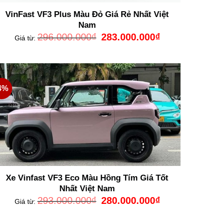
VinFast VF3 Plus Màu Đỏ Giá Rẻ Nhất Việt
Nam
Giá
Giá
296.000.000
₫
283.000.000
₫
Giá từ:
gốc
hiện
là:
tại
296.000.000₫.
là:
0₫.
283.000.000₫.
4%
Xe Vinfast VF3 Eco Màu Hồng Tím Giá Tốt
Nhất Việt Nam
Giá
Giá
293.000.000
₫
280.000.000
₫
Giá từ:
gốc
hiện
là:
tại