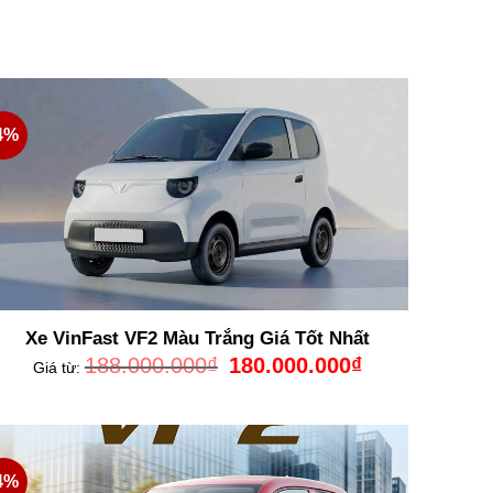
4%
Xe VinFast VF2 Màu Trắng Giá Tốt Nhất
Giá
Giá
188.000.000
₫
180.000.000
₫
Giá từ:
gốc
hiện
là:
tại
188.000.000₫.
là:
0₫.
180.000.000₫.
4%