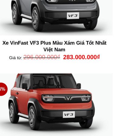
Xe VinFast VF3 Plus Màu Xám Giá Tốt Nhất
Việt Nam
Giá
Giá
296.000.000
₫
283.000.000
₫
Giá từ:
gốc
hiện
là:
tại
296.000.000₫.
là:
0₫.
283.000.000₫.
4%