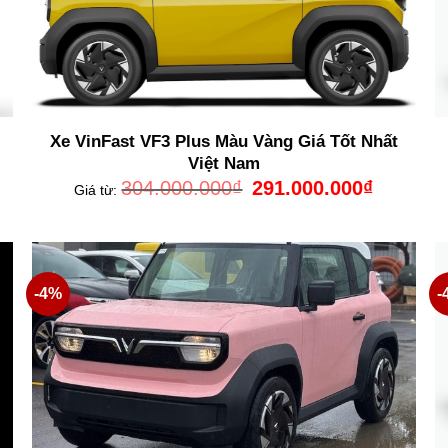
Xe VinFast VF3 Plus Màu Vàng Giá Tốt Nhất
Việt Nam
Giá
Giá
304.000.000
₫
291.000.000
₫
Giá từ:
gốc
hiện
là:
tại
304.000.000₫.
là:
000.000₫.
291.000.00
-4%
-