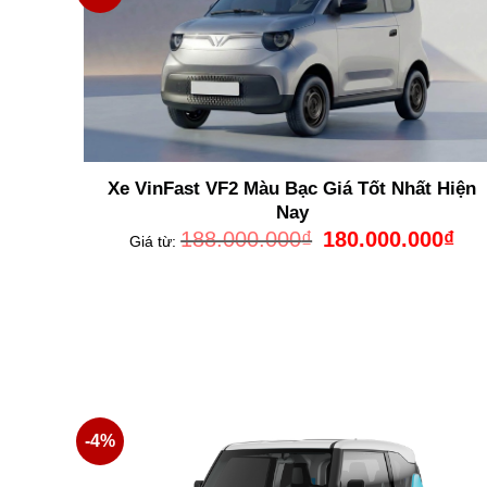
Xe VinFast VF2 Màu Bạc Giá Tốt Nhất Hiện
Nay
Giá
Giá
188.000.000
₫
180.000.000
₫
Giá từ:
gốc
hiện
là:
tại
188.000.000₫.
là:
180.
-4%