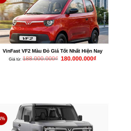
VinFast VF2 Màu Đỏ Giá Tốt Nhất Hiện Nay
Giá
Giá
188.000.000
₫
180.000.000
₫
Giá từ:
gốc
hiện
là:
tại
188.000.000₫.
là:
180.000.000₫.
0₫.
4%