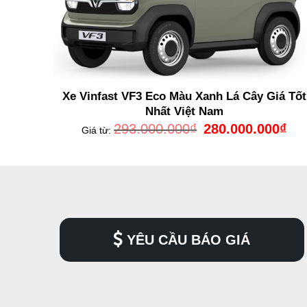
Xe Vinfast VF3 Eco Màu Xanh Lá Cây Giá Tốt
Nhất Việt Nam
Giá
Giá
293.000.000
₫
280.000.000
₫
Giá từ:
gốc
hiện
là:
tại
293.000.000₫.
là:
280.
YÊU CẦU BÁO GIÁ