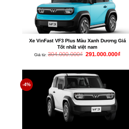
Xe VinFast VF3 Plus Màu Xanh Dương Giá
Tốt nhất việt nam
Giá
Giá
304.000.000
₫
291.000.000
₫
Giá từ:
gốc
hiện
là:
tại
304.000.000₫.
là:
291.
-4%