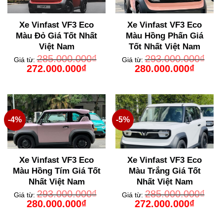
Xe Vinfast VF3 Eco
Xe Vinfast VF3 Eco
Màu Đỏ Giá Tốt Nhất
Màu Hồng Phấn Giá
Việt Nam
Tốt Nhất Việt Nam
285.000.000
₫
293.000.000
₫
Giá từ:
Giá từ:
Giá
Giá
Giá
Giá
272.000.000
₫
280.000.000
₫
gốc
hiện
gốc
hiện
là:
tại
là:
tại
285.000.000₫.
là:
293.000.000₫.
là:
272.000.000₫.
280.000
-4%
-5%
Xe Vinfast VF3 Eco
Xe Vinfast VF3 Eco
Màu Hồng Tím Giá Tốt
Màu Trắng Giá Tốt
Nhất Việt Nam
Nhất Việt Nam
293.000.000
₫
285.000.000
₫
Giá từ:
Giá từ:
Giá
Giá
Giá
Giá
280.000.000
₫
272.000.000
₫
gốc
hiện
gốc
hiện
là:
tại
là:
tại
293.000.000₫.
là:
285.000.000₫.
là: