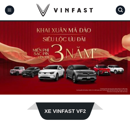
Bỏ
qua
nội
dung
XE VINFAST VF2