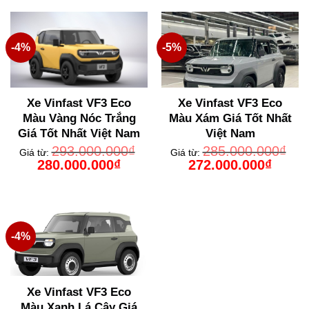
280.000.000₫.
272.000
-4%
-5%
Xe Vinfast VF3 Eco
Xe Vinfast VF3 Eco
Màu Vàng Nóc Trắng
Màu Xám Giá Tốt Nhất
Giá Tốt Nhất Việt Nam
Việt Nam
293.000.000
₫
285.000.000
₫
Giá từ:
Giá từ:
Giá
Giá
Giá
Giá
280.000.000
₫
272.000.000
₫
gốc
hiện
gốc
hiện
là:
tại
là:
tại
293.000.000₫.
là:
285.000.000₫.
là:
280.000.000₫.
272.000
-4%
Xe Vinfast VF3 Eco
Màu Xanh Lá Cây Giá