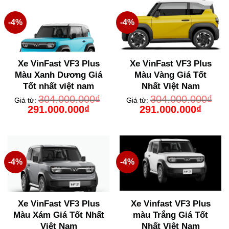
-4%
-4%
Xe VinFast VF3 Plus
Xe VinFast VF3 Plus
Màu Xanh Dương Giá
Màu Vàng Giá Tốt
Tốt nhất việt nam
Nhất Việt Nam
304.000.000
₫
304.000.000
₫
Giá từ:
Giá từ:
Giá
Giá
Giá
Giá
291.000.000
₫
291.000.000
₫
gốc
hiện
gốc
hiện
là:
tại
là:
tại
304.000.000₫.
là:
304.000.000₫.
là:
291.000.000₫.
291.000
-4%
-4%
Xe VinFast VF3 Plus
Xe Vinfast VF3 Plus
Màu Xám Giá Tốt Nhất
màu Trắng Giá Tốt
Việt Nam
Nhất Việt Nam