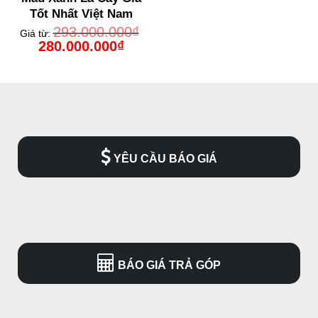
Tốt Nhất Việt Nam
293.000.000
₫
Giá từ:
Giá
Giá
280.000.000
₫
gốc
hiện
là:
tại
293.000.000₫.
là:
280.000.000₫.
YÊU CẦU BÁO GIÁ
BÁO GIÁ TRẢ GÓP