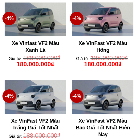
-4%
-4%
Xe Vinfast VF2 Màu
Xe VinFast VF2 Màu
Xanh Lá
Hồng
188.000.000
₫
188.000.000
₫
Giá từ:
Giá từ:
Giá
Giá
Giá
Giá
180.000.000
₫
180.000.000
₫
gốc
hiện
gốc
hiện
là:
tại
là:
tại
188.000.000₫.
là:
188.000.000₫.
là:
180.000.000₫.
180.000
-4%
-4%
Xe VinFast VF2 Màu
Xe VinFast VF2 Màu
Trắng Giá Tốt Nhất
Bạc Giá Tốt Nhất Hiện
Nay
188.000.000
₫
Giá từ: