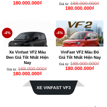
Giá
Giá
180.000.000
₫
188.000.000
₫
Giá từ:
gốc
hiện
Giá
Giá
180.000.000
₫
là:
tại
gốc
hiện
188.000.000₫.
là:
là:
tại
180.000.000₫.
188.000.000₫.
là:
180.000
-4%
-4%
Xe Vinfast VF2 Màu
VinFast VF2 Màu Đỏ
Đen Giá Tốt Nhất Hiện
Giá Tốt Nhất Hiện Nay
Nay
188.000.000
₫
Giá từ:
Giá
Giá
180.000.000
₫
188.000.000
₫
Giá từ:
gốc
hiện
Giá
Giá
180.000.000
₫
là:
tại
gốc
hiện
188.000.000₫.
là:
là:
tại
180.000
188.000.000₫.
là:
180.000.000₫.
XE VINFAST VF3