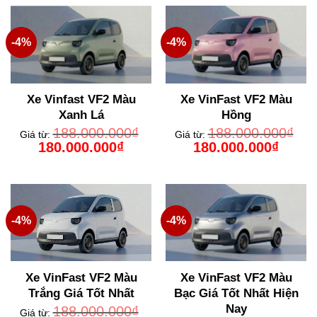
-4%
-4%
Xe Vinfast VF2 Màu
Xe VinFast VF2 Màu
Xanh Lá
Hồng
188.000.000
₫
188.000.000
₫
Giá từ:
Giá từ:
Giá
Giá
Giá
Giá
180.000.000
₫
180.000.000
₫
gốc
hiện
gốc
hiện
là:
tại
là:
tại
188.000.000₫.
là:
188.000.000₫.
là:
180.000.000₫.
180.000
-4%
-4%
Xe VinFast VF2 Màu
Xe VinFast VF2 Màu
Trắng Giá Tốt Nhất
Bạc Giá Tốt Nhất Hiện
Nay
188.000.000
₫
Giá từ: