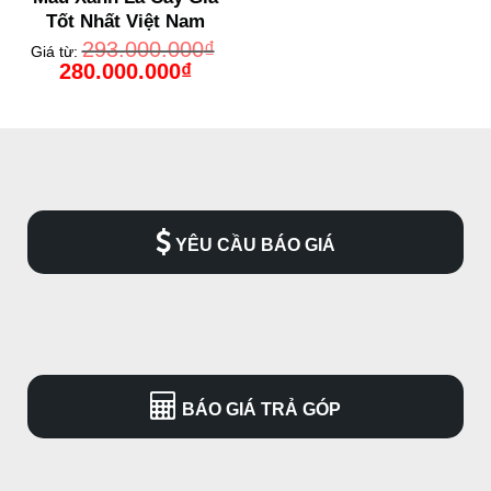
Tốt Nhất Việt Nam
293.000.000
₫
Giá từ:
Giá
Giá
280.000.000
₫
gốc
hiện
là:
tại
293.000.000₫.
là:
280.000.000₫.
YÊU CẦU BÁO GIÁ
BÁO GIÁ TRẢ GÓP