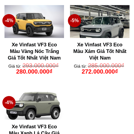
280.000.000₫.
272.000
-4%
-5%
Xe Vinfast VF3 Eco
Xe Vinfast VF3 Eco
Màu Vàng Nóc Trắng
Màu Xám Giá Tốt Nhất
Giá Tốt Nhất Việt Nam
Việt Nam
293.000.000
₫
285.000.000
₫
Giá từ:
Giá từ:
Giá
Giá
Giá
Giá
280.000.000
₫
272.000.000
₫
gốc
hiện
gốc
hiện
là:
tại
là:
tại
293.000.000₫.
là:
285.000.000₫.
là:
280.000.000₫.
272.000
-4%
Xe Vinfast VF3 Eco
Màu Xanh Lá Cây Giá