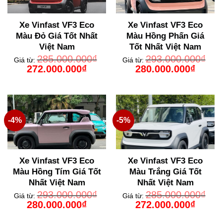
Xe Vinfast VF3 Eco
Xe Vinfast VF3 Eco
Màu Đỏ Giá Tốt Nhất
Màu Hồng Phấn Giá
Việt Nam
Tốt Nhất Việt Nam
285.000.000
₫
293.000.000
₫
Giá từ:
Giá từ:
Giá
Giá
Giá
Giá
272.000.000
₫
280.000.000
₫
gốc
hiện
gốc
hiện
là:
tại
là:
tại
285.000.000₫.
là:
293.000.000₫.
là:
272.000.000₫.
280.000
-4%
-5%
Xe Vinfast VF3 Eco
Xe Vinfast VF3 Eco
Màu Hồng Tím Giá Tốt
Màu Trắng Giá Tốt
Nhất Việt Nam
Nhất Việt Nam
293.000.000
₫
285.000.000
₫
Giá từ:
Giá từ:
Giá
Giá
Giá
Giá
280.000.000
₫
272.000.000
₫
gốc
hiện
gốc
hiện
là:
tại
là:
tại
293.000.000₫.
là:
285.000.000₫.
là: