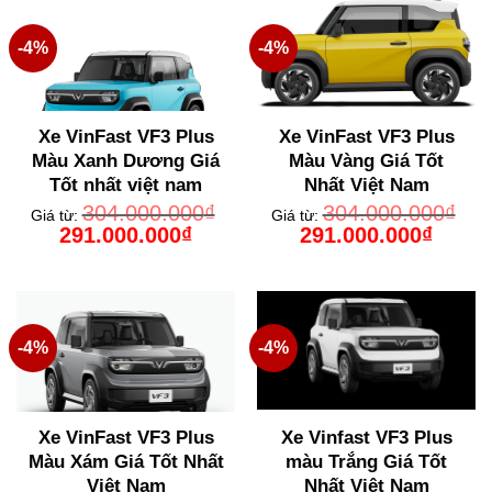
-4%
-4%
Xe VinFast VF3 Plus
Xe VinFast VF3 Plus
Màu Xanh Dương Giá
Màu Vàng Giá Tốt
Tốt nhất việt nam
Nhất Việt Nam
304.000.000
₫
304.000.000
₫
Giá từ:
Giá từ:
Giá
Giá
Giá
Giá
291.000.000
₫
291.000.000
₫
gốc
hiện
gốc
hiện
là:
tại
là:
tại
304.000.000₫.
là:
304.000.000₫.
là:
291.000.000₫.
291.000
-4%
-4%
Xe VinFast VF3 Plus
Xe Vinfast VF3 Plus
Màu Xám Giá Tốt Nhất
màu Trắng Giá Tốt
Việt Nam
Nhất Việt Nam