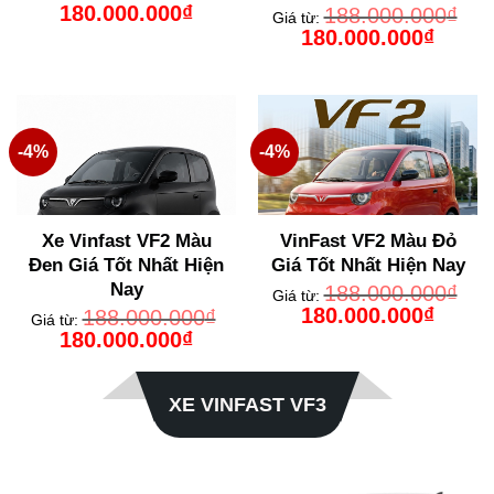
Giá
Giá
180.000.000
₫
188.000.000
₫
Giá từ:
gốc
hiện
Giá
Giá
180.000.000
₫
là:
tại
gốc
hiện
188.000.000₫.
là:
là:
tại
180.000.000₫.
188.000.000₫.
là:
180.000
-4%
-4%
Xe Vinfast VF2 Màu
VinFast VF2 Màu Đỏ
Đen Giá Tốt Nhất Hiện
Giá Tốt Nhất Hiện Nay
Nay
188.000.000
₫
Giá từ:
Giá
Giá
180.000.000
₫
188.000.000
₫
Giá từ:
gốc
hiện
Giá
Giá
180.000.000
₫
là:
tại
gốc
hiện
188.000.000₫.
là:
là:
tại
180.000
188.000.000₫.
là:
180.000.000₫.
XE VINFAST VF3