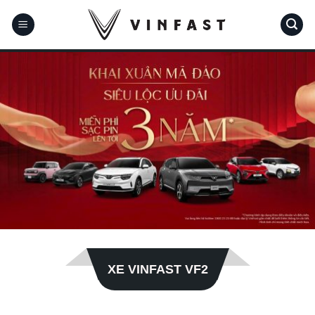
Bỏ
qua
nội
dung
XE VINFAST VF2